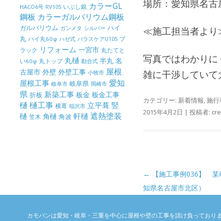
場所：愛知県名古
カラーGL
いぶし銀
HACO6号
RV105
鋼板
カラーガルバリウム鋼板
ガルバリウム
ハイ
ガンメタ
シルバー
≪施工担当者より
丸
ハイ丸60φ
パラスケアU105
ブ
ハゼ式
リフォーム
一宮市
ラック
丸たてと
写真ではわかりに
丸樋
半丸
名
丸トップ
い60φ
勘合式
屋根
古屋市
外壁
外壁工事
雑に干渉していて
小牧市
屋根工事
愛知
岐阜県
岐阜市
岡崎市
県
新築工事
板金
板金工事
折板
カテゴリー:
新着情報
,
施行
樋
樋工事
竪
立平葺
横葺
稲沢市
2015年4月2日
|
投稿者:
cr
樋
遮熱塗装
軒樋
角樋
角波
笠木
投稿ナビゲーション
←
【施工事例036】 
知県名古屋市北区）
カモバンは愛知・岐阜・三重を中心に屋根や壁の工事を請け負っており