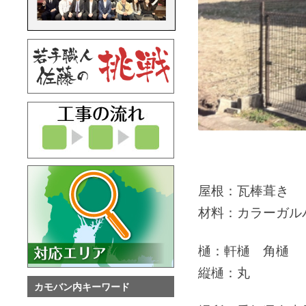
屋根：瓦棒葺き
材料：カラーガル
樋：軒樋 角樋 （
縦樋：丸
カモバン内キーワード