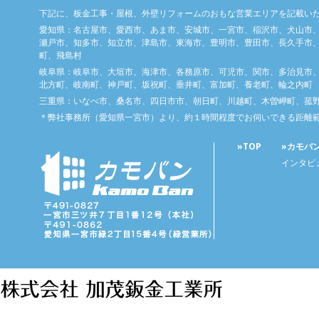
下記に、板金工事・屋根、外壁リフォームのおもな営業エリアを記載い
愛知県：名古屋市、愛西市、あま市、安城市、一宮市、稲沢市、犬山市
瀬戸市、知多市、知立市、津島市、東海市、豊明市、豊田市、長久手市、
町、飛島村
岐阜県：岐阜市、大垣市、海津市、各務原市、可児市、関市、多治見市
北方町、岐南町、神戸町、坂祝町、垂井町、富加町、養老町、輪之内町
三重県：いなべ市、桑名市、四日市市、朝日町、川越町、木曽岬町、菰
＊弊社事務所（愛知県一宮市）より、約１時間程度でお伺いできる距離
»TOP
»カモバ
インタビ