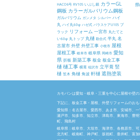
カラーGL
県
いぶし銀
HACO6号
RV105
鋼板
カラーガルバリウム鋼板
ガルバリウム
ハイ
ガンメタ
シルバー
丸
ハイ丸60φ
パラスケアU105
ブ
ハゼ式
リフォーム
一宮市
ラック
丸たてと
丸樋
半丸
名
丸トップ
い60φ
勘合式
屋根
古屋市
外壁
外壁工事
小牧市
屋根工事
愛知
岐阜県
岐阜市
岡崎市
県
新築工事
板金
板金工事
折板
樋
樋工事
竪
立平葺
横葺
稲沢市
樋
遮熱塗装
軒樋
角樋
角波
笠木
カモバンは愛知・岐阜・三重を中心に屋根や壁の
下記に、板金工事・屋根、外壁リフォームのおも
愛知県：名古屋市、愛西市、あま市、安城市、一
瀬戸市、知多市、知立市、津島市、東海市、豊明
町、飛島村
岐阜県：岐阜市、大垣市、海津市、各務原市、可
北方町、岐南町、神戸町、坂祝町、垂井町、富加