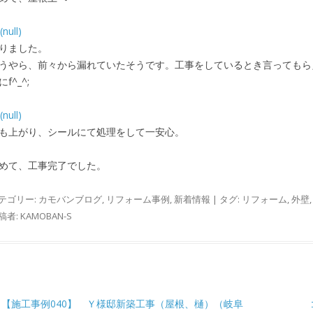
りました。
うやら、前々から漏れていたそうです。工事をしているとき言ってもら
にf^_^;
も上がり、シールにて処理をして一安心。
めて、工事完了でした。
テゴリー:
カモバンブログ
,
リフォーム事例
,
新着情報
| タグ:
リフォーム
,
外壁
稿者:
KAMOBAN-S
稿ナビゲーション
【施工事例040】 Ｙ様邸新築工事（屋根、樋）（岐阜