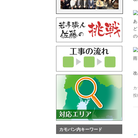
あ
ど
の
雨
改
カ
投
カモバン内キーワード
投
←