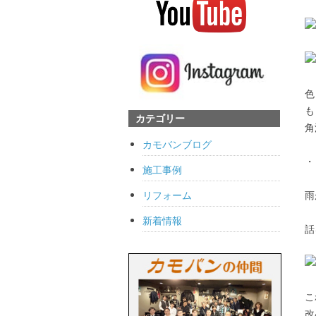
色
も
カテゴリー
角
カモバンブログ
・
施工事例
リフォーム
雨
新着情報
話
こ
改