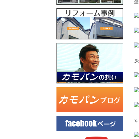
壁
足
や