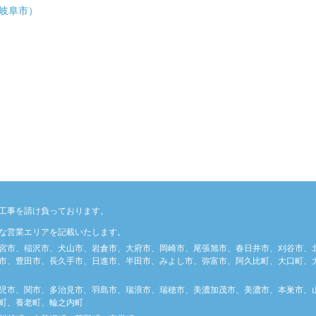
岐阜市）
工事を請け負っております。
な営業エリアを記載いたします。
宮市、稲沢市、犬山市、岩倉市、大府市、岡崎市、尾張旭市、春日井市、刈谷市、
市、豊田市、長久手市、日進市、半田市、みよし市、弥富市、阿久比町、大口町、大
児市、関市、多治見市、羽島市、瑞浪市、瑞穂市、美濃加茂市、美濃市、本巣市、
町、養老町、輪之内町