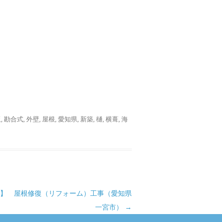
板
,
勘合式
,
外壁
,
屋根
,
愛知県
,
新築
,
樋
,
横葺
,
海
5】 屋根修復（リフォーム）工事（愛知県
一宮市）
→