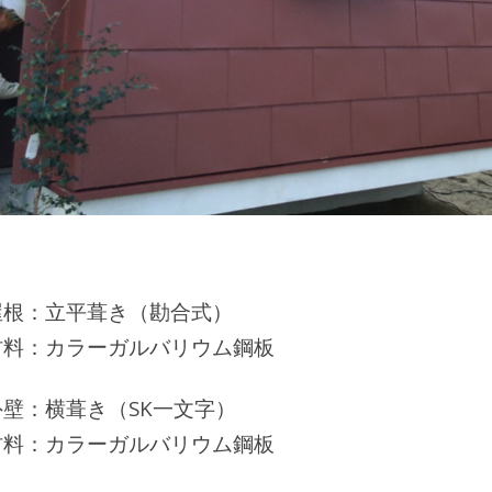
屋根：立平葺き（勘合式）
材料：カラーガルバリウム鋼板
外壁：横葺き（SK一文字）
材料：カラーガルバリウム鋼板