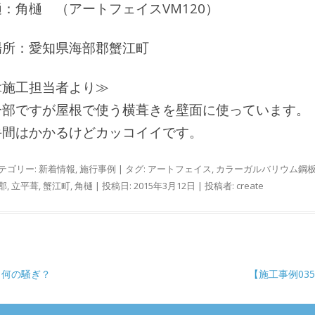
樋：角樋 （アートフェイスVM120）
場所：愛知県海部郡蟹江町
≪施工担当者より≫
一部ですが屋根で使う横葺きを壁面に使っています。
手間はかかるけどカッコイイです。
テゴリー:
新着情報
,
施行事例
| タグ:
アートフェイス
,
カラーガルバリウム鋼
郡
,
立平葺
,
蟹江町
,
角樋
| 投稿日:
2015年3月12日
|
投稿者:
create
稿ナビゲーション
何の騒ぎ？
【施工事例03