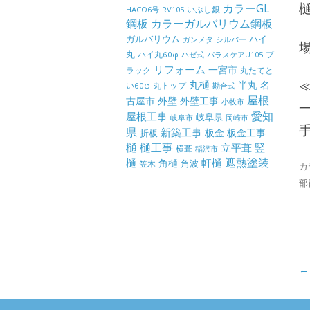
カラーGL
いぶし銀
HACO6号
RV105
鋼板
カラーガルバリウム鋼板
ガルバリウム
ハイ
ガンメタ
シルバー
丸
ハイ丸60φ
パラスケアU105
ブ
ハゼ式
リフォーム
一宮市
ラック
丸たてと
丸樋
半丸
名
丸トップ
い60φ
勘合式
屋根
古屋市
外壁
外壁工事
小牧市
屋根工事
愛知
岐阜県
岐阜市
岡崎市
県
新築工事
板金
板金工事
折板
樋
樋工事
竪
立平葺
横葺
稲沢市
樋
遮熱塗装
軒樋
角樋
角波
笠木
カ
部
投
←