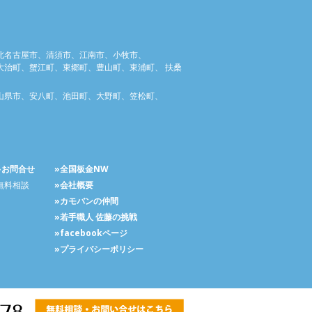
北名古屋市、清須市、江南市、小牧市、
治町、蟹江町、東郷町、豊山町、東浦町、 扶桑
山県市、安八町、池田町、大野町、笠松町、
»お問合せ
»全国板金NW
無料相談
»会社概要
»カモバンの仲間
»若手職人 佐藤の挑戦
»facebookページ
»プライバシーポリシー