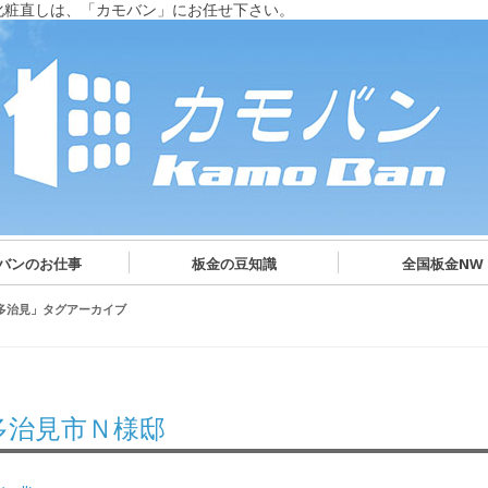
化粧直しは、「カモバン」にお任せ下さい。
バンのお仕事
板金の豆知識
全国板金NW
多治見
」タグアーカイブ
多治見市Ｎ様邸