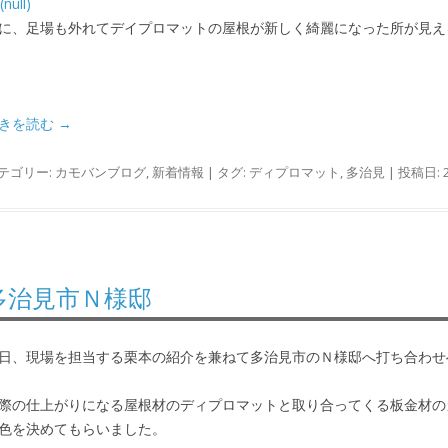
に、足場も外れてデイプロマットの屋根が新しく綺麗になった所が見え
きを読む
→
テゴリー:
カモバンブログ
,
新着情報
| タグ:
ディプロマット
,
多治見
| 投稿日:
多治見市Ｎ様邸
日、現場を担当する栗本の紹介を兼ねて多治見市のＮ様邸へ打ち合わせ
際の仕上がりになる屋根材のディプロマットと取り合ってくる板金材の
色を決めてもらいました。