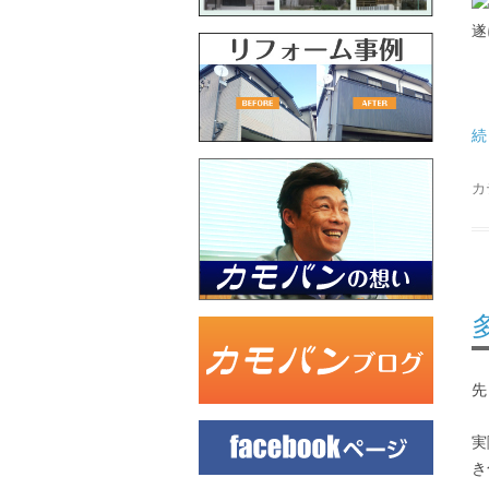
遂
続
カ
先
実
き