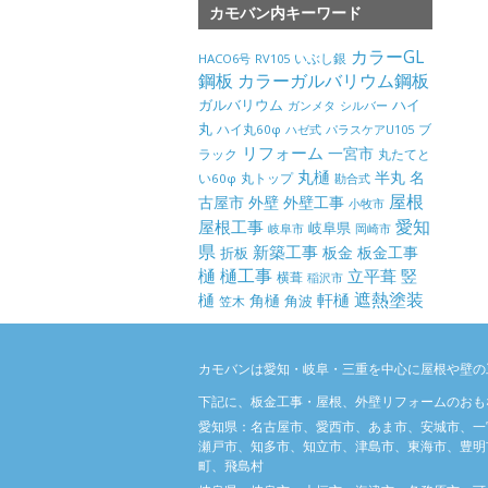
カモバン内キーワード
カラーGL
いぶし銀
HACO6号
RV105
鋼板
カラーガルバリウム鋼板
ガルバリウム
ハイ
ガンメタ
シルバー
丸
ハイ丸60φ
パラスケアU105
ブ
ハゼ式
リフォーム
一宮市
ラック
丸たてと
丸樋
半丸
名
丸トップ
い60φ
勘合式
屋根
古屋市
外壁
外壁工事
小牧市
屋根工事
愛知
岐阜県
岐阜市
岡崎市
県
新築工事
板金
板金工事
折板
樋
樋工事
竪
立平葺
横葺
稲沢市
樋
遮熱塗装
軒樋
角樋
角波
笠木
カモバンは愛知・岐阜・三重を中心に屋根や壁の
下記に、板金工事・屋根、外壁リフォームのおも
愛知県：名古屋市、愛西市、あま市、安城市、一
瀬戸市、知多市、知立市、津島市、東海市、豊明
町、飛島村