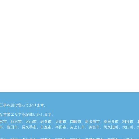
工事を請け負っております。
な営業エリアを記載いたします。
宮市、稲沢市、犬山市、岩倉市、大府市、岡崎市、尾張旭市、春日井市、刈谷市、
市、豊田市、長久手市、日進市、半田市、みよし市、弥富市、阿久比町、大口町、大