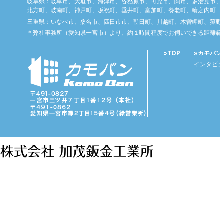
岐阜県：岐阜市、大垣市、海津市、各務原市、可児市、関市、多治見市
北方町、岐南町、神戸町、坂祝町、垂井町、富加町、養老町、輪之内町
三重県：いなべ市、桑名市、四日市市、朝日町、川越町、木曽岬町、菰
＊弊社事務所（愛知県一宮市）より、約１時間程度でお伺いできる距離
»TOP
»カモバ
インタビ