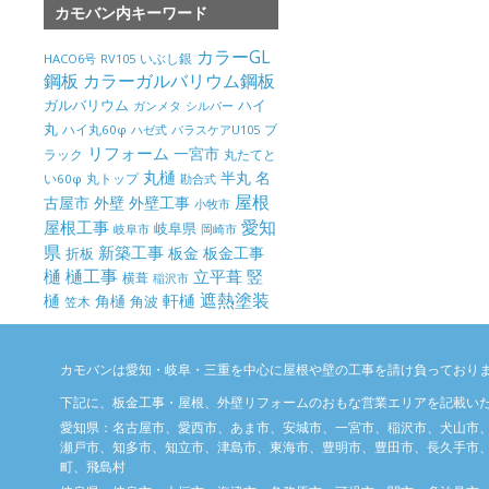
カモバン内キーワード
カラーGL
いぶし銀
HACO6号
RV105
鋼板
カラーガルバリウム鋼板
ガルバリウム
ハイ
ガンメタ
シルバー
丸
ハイ丸60φ
パラスケアU105
ブ
ハゼ式
リフォーム
一宮市
ラック
丸たてと
丸樋
半丸
名
丸トップ
い60φ
勘合式
屋根
古屋市
外壁
外壁工事
小牧市
屋根工事
愛知
岐阜県
岐阜市
岡崎市
県
新築工事
板金
板金工事
折板
樋
樋工事
竪
立平葺
横葺
稲沢市
樋
遮熱塗装
軒樋
角樋
角波
笠木
カモバンは愛知・岐阜・三重を中心に屋根や壁の工事を請け負っており
下記に、板金工事・屋根、外壁リフォームのおもな営業エリアを記載い
愛知県：名古屋市、愛西市、あま市、安城市、一宮市、稲沢市、犬山市
瀬戸市、知多市、知立市、津島市、東海市、豊明市、豊田市、長久手市、
町、飛島村