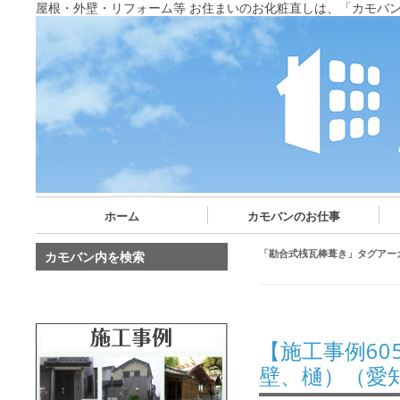
屋根・外壁・リフォーム等 お住まいのお化粧直しは、「カモバ
ホーム
カモバンのお仕事
「
勘合式桟瓦棒葺き
」タグアー
カモバン内を検索
【施工事例6
壁、樋）（愛