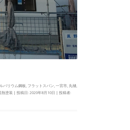
ルバリウム鋼板
,
フラットスパン
,
一宮市
,
丸樋
,
遮熱塗装
| 投稿日:
2020年8月10日
|
投稿者: