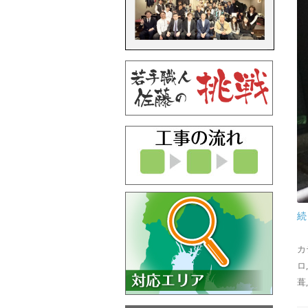
続
カ
ロ
葺