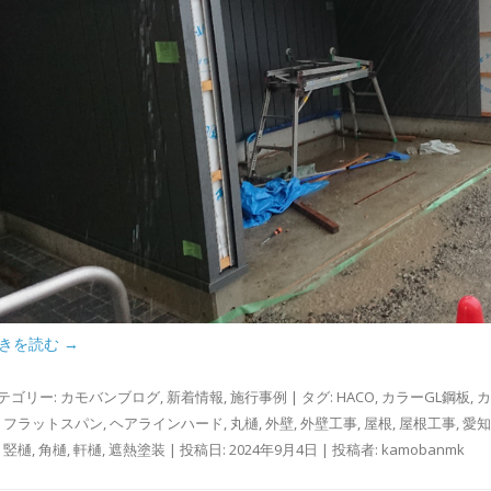
きを読む
→
テゴリー:
カモバンブログ
,
新着情報
,
施行事例
| タグ:
HACO
,
カラーGL鋼板
,
カ
,
フラットスパン
,
ヘアラインハード
,
丸樋
,
外壁
,
外壁工事
,
屋根
,
屋根工事
,
愛知
,
竪樋
,
角樋
,
軒樋
,
遮熱塗装
| 投稿日:
2024年9月4日
|
投稿者:
kamobanmk