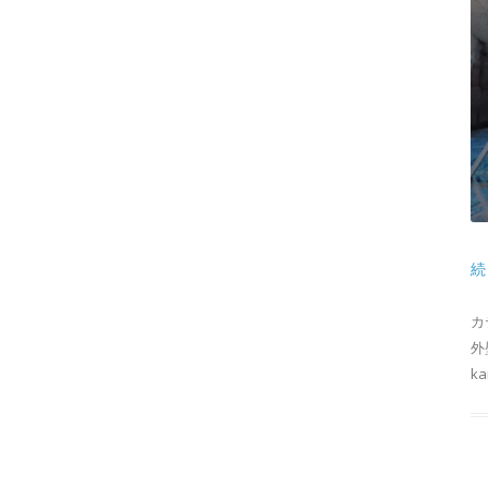
続
カ
外
k