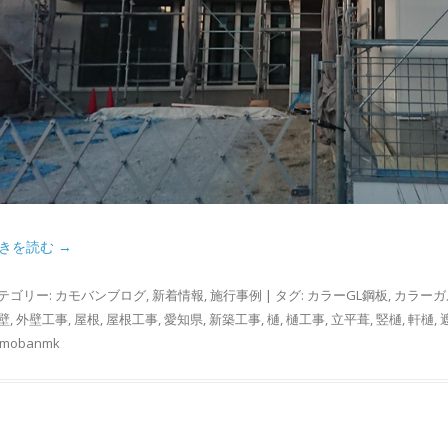
きを読む
→
テゴリー:
カモバンブログ
,
新着情報
,
施行事例
| タグ:
カラーGL鋼板
,
カラーガ
壁
,
外壁工事
,
屋根
,
屋根工事
,
愛知県
,
新築工事
,
樋
,
樋工事
,
立平葺
,
竪樋
,
軒樋
,
amobanmk