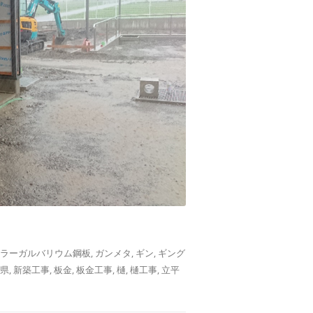
ラーガルバリウム鋼板
,
ガンメタ
,
ギン
,
ギング
県
,
新築工事
,
板金
,
板金工事
,
樋
,
樋工事
,
立平