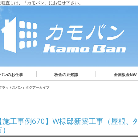
化粧直しは、「カモバン」にお任せ下さい。
バンのお仕事
板金の豆知識
全国板金NW
フラットスパン
」タグアーカイブ
【施工事例670】W様邸新築工事（屋根、
市）