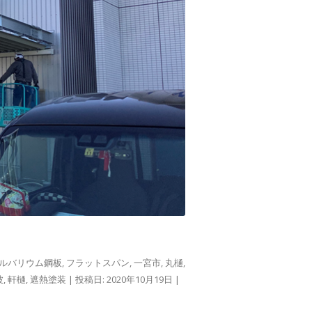
ルバリウム鋼板
,
フラットスパン
,
一宮市
,
丸樋
,
波
,
軒樋
,
遮熱塗装
| 投稿日:
2020年10月19日
|