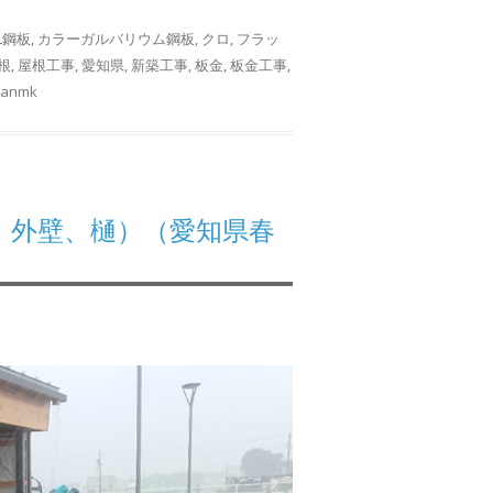
L鋼板
,
カラーガルバリウム鋼板
,
クロ
,
フラッ
根
,
屋根工事
,
愛知県
,
新築工事
,
板金
,
板金工事
,
banmk
、外壁、樋）（愛知県春