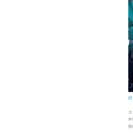
続
カ
外
投