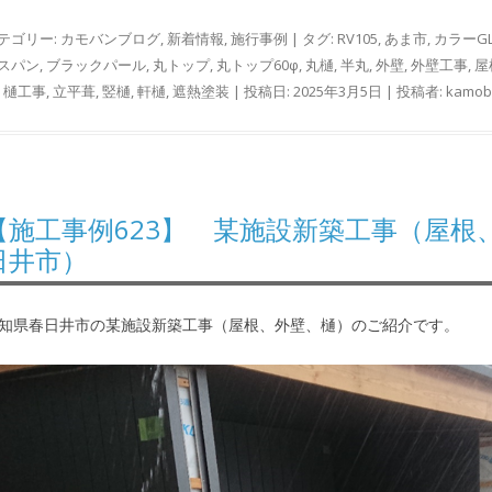
テゴリー:
カモバンブログ
,
新着情報
,
施行事例
| タグ:
RV105
,
あま市
,
カラーG
スパン
,
ブラックパール
,
丸トップ
,
丸トップ60φ
,
丸樋
,
半丸
,
外壁
,
外壁工事
,
屋
,
樋工事
,
立平葺
,
竪樋
,
軒樋
,
遮熱塗装
| 投稿日:
2025年3月5日
|
投稿者:
kamo
【施工事例623】 某施設新築工事（屋根
日井市）
知県春日井市の某施設新築工事（屋根、外壁、樋）のご紹介です。