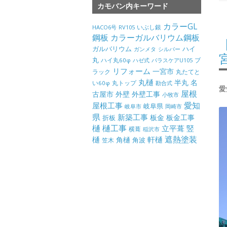
カモバン内キーワード
カラーGL
いぶし銀
HACO6号
RV105
鋼板
カラーガルバリウム鋼板
ガルバリウム
ハイ
ガンメタ
シルバー
丸
ハイ丸60φ
パラスケアU105
ブ
ハゼ式
リフォーム
一宮市
ラック
丸たてと
丸樋
半丸
名
丸トップ
い60φ
勘合式
愛
屋根
古屋市
外壁
外壁工事
小牧市
屋根工事
愛知
岐阜県
岐阜市
岡崎市
県
新築工事
板金
板金工事
折板
樋
樋工事
竪
立平葺
横葺
稲沢市
樋
遮熱塗装
軒樋
角樋
角波
笠木