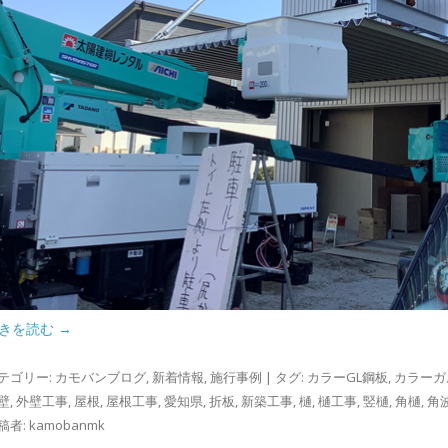
きを読む
→
テゴリー:
カモバンブログ
,
新着情報
,
施行事例
| タグ:
カラーGL鋼板
,
カラーガ
壁
,
外壁工事
,
屋根
,
屋根工事
,
愛知県
,
折板
,
新築工事
,
樋
,
樋工事
,
竪樋
,
角樋
,
角
稿者:
kamobanmk