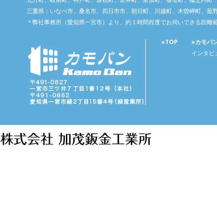
三重県：いなべ市、桑名市、四日市市、朝日町、川越町、木曽岬町、菰
＊弊社事務所（愛知県一宮市）より、約１時間程度でお伺いできる距離
»TOP
»カモバ
インタビ