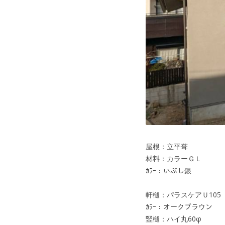
屋根：立平葺
材料：カラーＧＬ
ｶﾗｰ：いぶし銀
軒樋：パラスケアＵ105
ｶﾗｰ：オークブラウン
竪樋：ハイ丸60φ