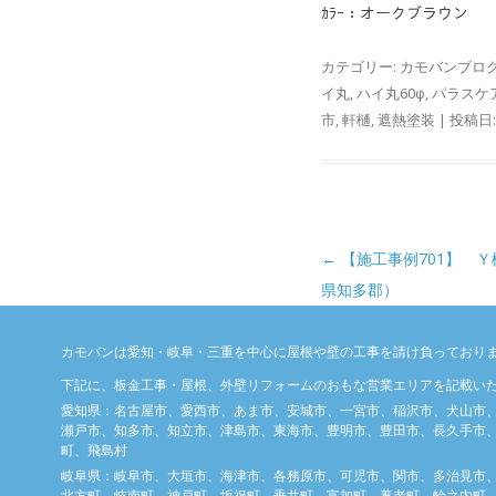
ｶﾗｰ：オークブラウン
カテゴリー:
カモバンブロ
イ丸
,
ハイ丸60φ
,
パラスケア
市
,
軒樋
,
遮熱塗装
| 投稿日
投稿ナビゲーション
←
【施工事例701】 
県知多郡）
カモバンは愛知・岐阜・三重を中心に屋根や壁の工事を請け負っており
下記に、板金工事・屋根、外壁リフォームのおもな営業エリアを記載い
愛知県：名古屋市、愛西市、あま市、安城市、一宮市、稲沢市、犬山市
瀬戸市、知多市、知立市、津島市、東海市、豊明市、豊田市、長久手市、
町、飛島村
岐阜県：岐阜市、大垣市、海津市、各務原市、可児市、関市、多治見市
北方町、岐南町、神戸町、坂祝町、垂井町、富加町、養老町、輪之内町