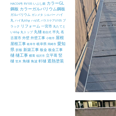
カラーGL
いぶし銀
HACO6号
RV105
鋼板
カラーガルバリウム鋼板
ガルバリウム
ハイ
ガンメタ
シルバー
丸
ハイ丸60φ
パラスケアU105
ブ
ハゼ式
リフォーム
一宮市
ラック
丸たてと
丸樋
半丸
名
丸トップ
い60φ
勘合式
屋根
古屋市
外壁
外壁工事
小牧市
屋根工事
愛知
岐阜県
岐阜市
岡崎市
県
新築工事
板金
板金工事
折板
樋
樋工事
竪
立平葺
横葺
稲沢市
樋
遮熱塗装
軒樋
角樋
角波
笠木