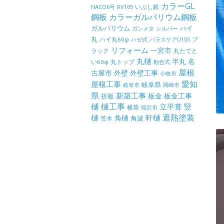
カラーGL
いぶし銀
HACO6号
RV105
鋼板
カラーガルバリウム鋼板
ガルバリウム
ハイ
ガンメタ
シルバー
丸
ハイ丸60φ
パラスケアU105
ブ
ハゼ式
リフォーム
一宮市
ラック
丸たてと
丸樋
半丸
名
丸トップ
い60φ
勘合式
屋根
古屋市
外壁
外壁工事
小牧市
屋根工事
愛知
岐阜県
岐阜市
岡崎市
県
新築工事
板金
板金工事
折板
樋
樋工事
竪
立平葺
横葺
稲沢市
樋
遮熱塗装
軒樋
角樋
角波
笠木