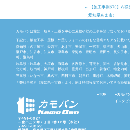
投稿ナビゲーション
←
【施工事例670】W
（愛知県あま市）
カモバンは愛知・岐阜・三重を中心に屋根や壁の工事を請け負っており
下記に、板金工事・屋根、外壁リフォームのおもな営業エリアを記載い
愛知県：名古屋市、愛西市、あま市、安城市、一宮市、稲沢市、犬山市
瀬戸市、知多市、知立市、津島市、東海市、豊明市、豊田市、長久手市、
町、飛島村
岐阜県：岐阜市、大垣市、海津市、各務原市、可児市、関市、多治見市
北方町、岐南町、神戸町、坂祝町、垂井町、富加町、養老町、輪之内町
三重県：いなべ市、桑名市、四日市市、朝日町、川越町、木曽岬町、菰
＊弊社事務所（愛知県一宮市）より、約１時間程度でお伺いできる距離
»TOP
»カモバ
インタビ