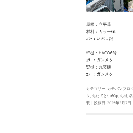
屋根：立平葺
材料：カラーGL
ｶﾗｰ：いぶし銀
軒樋：HACO6号
ｶﾗｰ：ガンメタ
竪樋：丸竪樋
ｶﾗｰ：ガンメタ
カテゴリー:
カモバンブロ
タ
,
丸たてとい60φ
,
丸樋
,
名
装
| 投稿日:
2025年3月7日