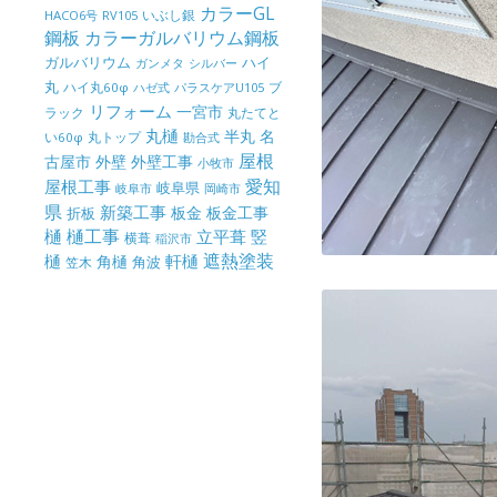
カラーGL
いぶし銀
HACO6号
RV105
鋼板
カラーガルバリウム鋼板
ガルバリウム
ハイ
ガンメタ
シルバー
丸
ハイ丸60φ
パラスケアU105
ブ
ハゼ式
リフォーム
一宮市
ラック
丸たてと
丸樋
半丸
名
丸トップ
い60φ
勘合式
屋根
古屋市
外壁
外壁工事
小牧市
屋根工事
愛知
岐阜県
岐阜市
岡崎市
県
新築工事
板金
板金工事
折板
樋
樋工事
竪
立平葺
横葺
稲沢市
樋
遮熱塗装
軒樋
角樋
角波
笠木