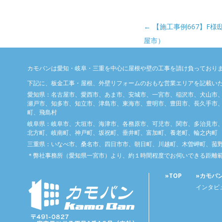
投稿ナビゲーション
←
【施工事例667】F
屋市）
カモバンは愛知・岐阜・三重を中心に屋根や壁の工事を請け負っており
下記に、板金工事・屋根、外壁リフォームのおもな営業エリアを記載い
愛知県：名古屋市、愛西市、あま市、安城市、一宮市、稲沢市、犬山市
瀬戸市、知多市、知立市、津島市、東海市、豊明市、豊田市、長久手市、
町、飛島村
岐阜県：岐阜市、大垣市、海津市、各務原市、可児市、関市、多治見市
北方町、岐南町、神戸町、坂祝町、垂井町、富加町、養老町、輪之内町
三重県：いなべ市、桑名市、四日市市、朝日町、川越町、木曽岬町、菰
＊弊社事務所（愛知県一宮市）より、約１時間程度でお伺いできる距離
»TOP
»カモバ
インタビ