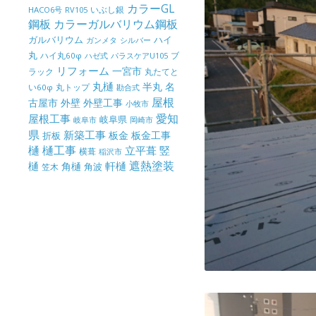
カラーGL
いぶし銀
HACO6号
RV105
鋼板
カラーガルバリウム鋼板
ガルバリウム
ハイ
ガンメタ
シルバー
丸
ハイ丸60φ
パラスケアU105
ブ
ハゼ式
リフォーム
一宮市
ラック
丸たてと
丸樋
半丸
名
丸トップ
い60φ
勘合式
屋根
古屋市
外壁
外壁工事
小牧市
屋根工事
愛知
岐阜県
岐阜市
岡崎市
県
新築工事
板金
板金工事
折板
樋
樋工事
竪
立平葺
横葺
稲沢市
樋
遮熱塗装
軒樋
角樋
角波
笠木