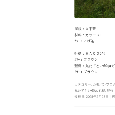
屋根：立平葺
材料：カラーＧＬ
ｶﾗｰ：こげ茶
軒樋：ＨＡＣＯ6号
ｶﾗｰ：ブラウン
竪樋：丸たてとい60φ(ガ
ｶﾗｰ：ブラウン
カテゴリー:
カモバンブロ
丸たてとい60φ
,
丸樋
,
屋根
,
投稿日:
2025年2月28日
|
投