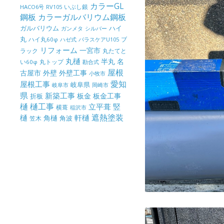
カラーGL
いぶし銀
HACO6号
RV105
鋼板
カラーガルバリウム鋼板
ガルバリウム
ハイ
ガンメタ
シルバー
丸
ハイ丸60φ
パラスケアU105
ブ
ハゼ式
リフォーム
一宮市
ラック
丸たてと
丸樋
半丸
名
丸トップ
い60φ
勘合式
屋根
古屋市
外壁
外壁工事
小牧市
屋根工事
愛知
岐阜県
岐阜市
岡崎市
県
新築工事
板金
板金工事
折板
樋
樋工事
竪
立平葺
横葺
稲沢市
樋
遮熱塗装
軒樋
角樋
角波
笠木