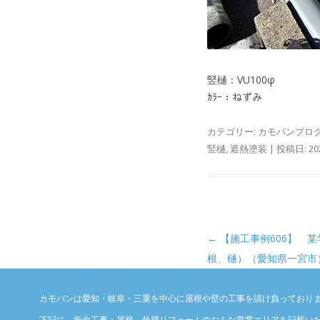
竪樋：VU100φ
ｶﾗｰ：ねずみ
カテゴリー:
カモバンブロ
竪樋
,
遮熱塗装
| 投稿日:
2
投稿ナビゲーション
←
【施工事例606】 
根、樋）（愛知県一宮市
カモバンは愛知・岐阜・三重を中心に屋根や壁の工事を請け負っており
下記に、板金工事・屋根、外壁リフォームのおもな営業エリアを記載い