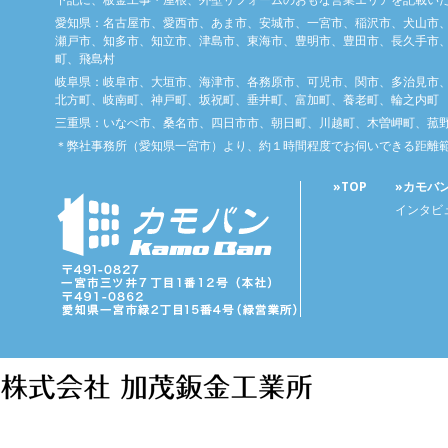
愛知県：名古屋市、愛西市、あま市、安城市、一宮市、稲沢市、犬山市
瀬戸市、知多市、知立市、津島市、東海市、豊明市、豊田市、長久手市、
町、飛島村
岐阜県：岐阜市、大垣市、海津市、各務原市、可児市、関市、多治見市
北方町、岐南町、神戸町、坂祝町、垂井町、富加町、養老町、輪之内町
三重県：いなべ市、桑名市、四日市市、朝日町、川越町、木曽岬町、菰
＊弊社事務所（愛知県一宮市）より、約１時間程度でお伺いできる距離
»TOP
»カモバ
インタビ