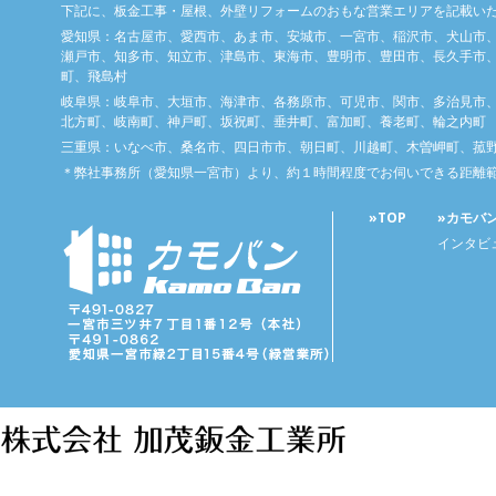
下記に、板金工事・屋根、外壁リフォームのおもな営業エリアを記載い
愛知県：名古屋市、愛西市、あま市、安城市、一宮市、稲沢市、犬山市
瀬戸市、知多市、知立市、津島市、東海市、豊明市、豊田市、長久手市、
町、飛島村
岐阜県：岐阜市、大垣市、海津市、各務原市、可児市、関市、多治見市
北方町、岐南町、神戸町、坂祝町、垂井町、富加町、養老町、輪之内町
三重県：いなべ市、桑名市、四日市市、朝日町、川越町、木曽岬町、菰
＊弊社事務所（愛知県一宮市）より、約１時間程度でお伺いできる距離
»TOP
»カモバ
インタビ