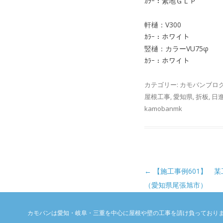
ｶﾗｰ：素地ＧＬＰ
軒樋：V300
ｶﾗｰ：ホワイト
竪樋：カラーVU75φ
ｶﾗｰ：ホワイト
カテゴリー:
カモバンブロ
屋根工事
,
愛知県
,
折板
,
日
kamobanmk
投稿ナビゲーション
←
【施工事例601】 
（愛知県尾張旭市）
カモバンは愛知・岐阜・三重を中心に屋根や壁の工事を請け負っており