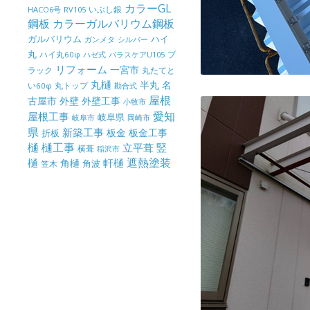
カラーGL
いぶし銀
HACO6号
RV105
鋼板
カラーガルバリウム鋼板
ガルバリウム
ハイ
ガンメタ
シルバー
丸
ハイ丸60φ
パラスケアU105
ブ
ハゼ式
リフォーム
一宮市
ラック
丸たてと
丸樋
半丸
名
丸トップ
い60φ
勘合式
屋根
古屋市
外壁
外壁工事
小牧市
屋根工事
愛知
岐阜県
岐阜市
岡崎市
県
新築工事
板金
板金工事
折板
樋
樋工事
竪
立平葺
横葺
稲沢市
樋
遮熱塗装
軒樋
角樋
角波
笠木