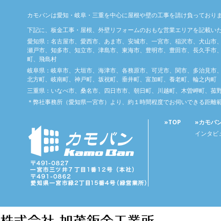
カモバンは愛知・岐阜・三重を中心に屋根や壁の工事を請け負っており
下記に、板金工事・屋根、外壁リフォームのおもな営業エリアを記載い
愛知県：名古屋市、愛西市、あま市、安城市、一宮市、稲沢市、犬山市
瀬戸市、知多市、知立市、津島市、東海市、豊明市、豊田市、長久手市、
町、飛島村
岐阜県：岐阜市、大垣市、海津市、各務原市、可児市、関市、多治見市
北方町、岐南町、神戸町、坂祝町、垂井町、富加町、養老町、輪之内町
三重県：いなべ市、桑名市、四日市市、朝日町、川越町、木曽岬町、菰
＊弊社事務所（愛知県一宮市）より、約１時間程度でお伺いできる距離
»TOP
»カモバ
インタビ