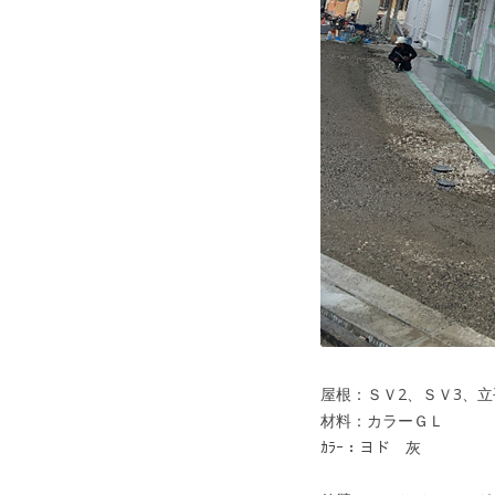
屋根：ＳＶ2、ＳＶ3、立
材料：カラーＧＬ
ｶﾗｰ：ヨド 灰