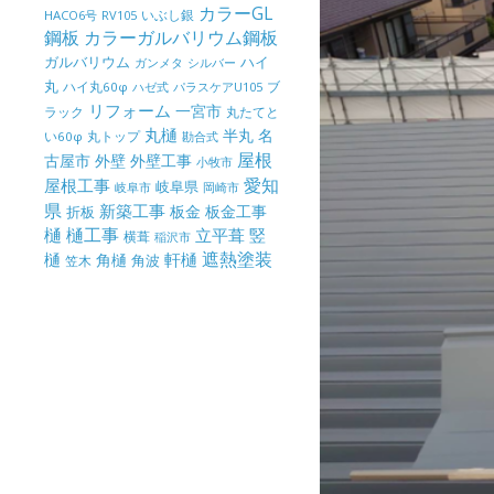
カラーGL
いぶし銀
HACO6号
RV105
鋼板
カラーガルバリウム鋼板
ガルバリウム
ハイ
ガンメタ
シルバー
丸
ハイ丸60φ
パラスケアU105
ブ
ハゼ式
リフォーム
一宮市
ラック
丸たてと
丸樋
半丸
名
丸トップ
い60φ
勘合式
屋根
古屋市
外壁
外壁工事
小牧市
屋根工事
愛知
岐阜県
岐阜市
岡崎市
県
新築工事
板金
板金工事
折板
樋
樋工事
竪
立平葺
横葺
稲沢市
樋
遮熱塗装
軒樋
角樋
角波
笠木