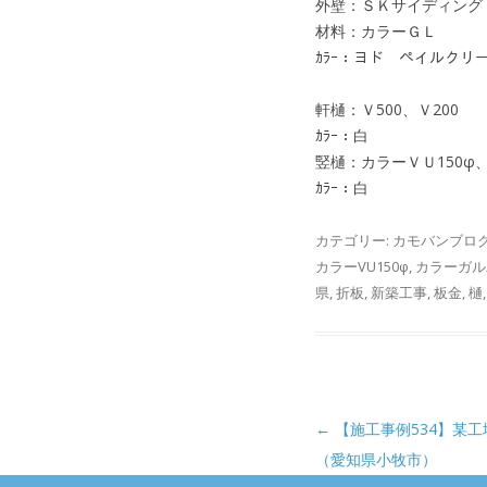
外壁：ＳＫサイディング
材料：カラーＧＬ
ｶﾗｰ：ヨド ペイルクリ
軒樋：Ｖ500、Ｖ200
ｶﾗｰ：白
竪樋：カラーＶＵ150φ、
ｶﾗｰ：白
カテゴリー:
カモバンブロ
カラーVU150φ
,
カラーガル
県
,
折板
,
新築工事
,
板金
,
樋
投稿ナビゲーション
←
【施工事例534】某
（愛知県小牧市）