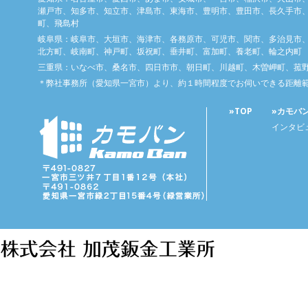
瀬戸市、知多市、知立市、津島市、東海市、豊明市、豊田市、長久手市、
町、飛島村
岐阜県：岐阜市、大垣市、海津市、各務原市、可児市、関市、多治見市
北方町、岐南町、神戸町、坂祝町、垂井町、富加町、養老町、輪之内町
三重県：いなべ市、桑名市、四日市市、朝日町、川越町、木曽岬町、菰
＊弊社事務所（愛知県一宮市）より、約１時間程度でお伺いできる距離
»TOP
»カモバ
インタビ