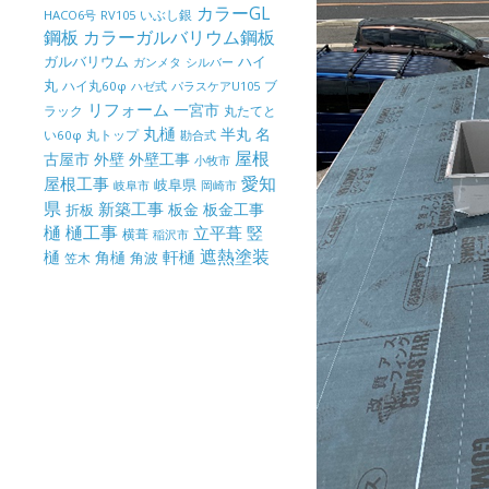
カラーGL
いぶし銀
HACO6号
RV105
鋼板
カラーガルバリウム鋼板
ガルバリウム
ハイ
ガンメタ
シルバー
丸
ハイ丸60φ
パラスケアU105
ブ
ハゼ式
リフォーム
一宮市
ラック
丸たてと
丸樋
半丸
名
丸トップ
い60φ
勘合式
屋根
古屋市
外壁
外壁工事
小牧市
屋根工事
愛知
岐阜県
岐阜市
岡崎市
県
新築工事
板金
板金工事
折板
樋
樋工事
竪
立平葺
横葺
稲沢市
樋
遮熱塗装
軒樋
角樋
角波
笠木