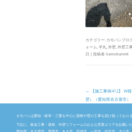
カテゴリー:
カモバンブロ
ォーム
,
半丸
,
外壁
,
外壁工
日
|
投稿者:
kamobanmk
投稿ナビゲーション
←
【施工事例412】 W
壁）（愛知県名古屋市）
カモバンは愛知・岐阜・三重を中心に屋根や壁の工事を請け負っており
下記に、板金工事・屋根、外壁リフォームのおもな営業エリアを記載い
愛知県：名古屋市、愛西市、あま市、安城市、一宮市、稲沢市、犬山市