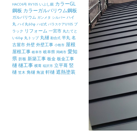
カラーGL
いぶし銀
HACO6号
RV105
鋼板
カラーガルバリウム鋼板
ガルバリウム
ハイ
ガンメタ
シルバー
丸
ハイ丸60φ
パラスケアU105
ブ
ハゼ式
リフォーム
一宮市
ラック
丸たてと
丸樋
半丸
名
丸トップ
い60φ
勘合式
屋根
古屋市
外壁
外壁工事
小牧市
屋根工事
愛知
岐阜県
岐阜市
岡崎市
県
新築工事
板金
板金工事
折板
樋
樋工事
竪
立平葺
横葺
稲沢市
樋
遮熱塗装
軒樋
角樋
角波
笠木