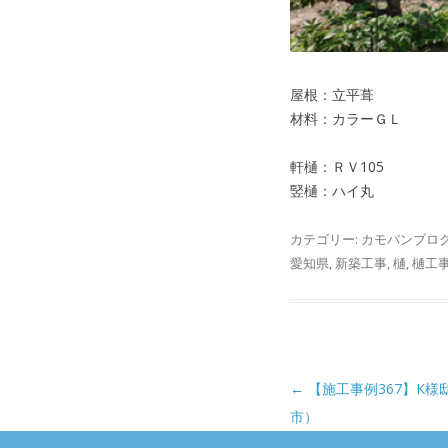
屋根：立平葺
材料：カラーＧＬ
軒樋：ＲＶ105
竪樋：ハイ丸
カテゴリー:
カモバンブロ
愛知県
,
新築工事
,
樋
,
樋工
投稿ナビゲーション
←
【施工事例367】K
市）