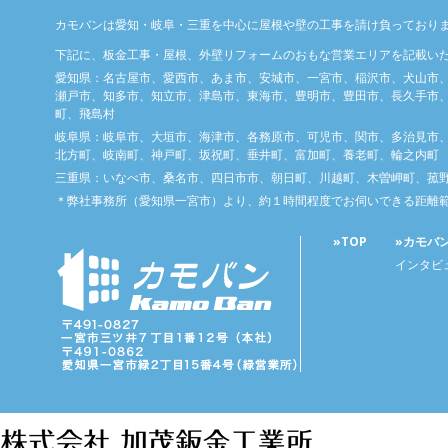
カモバンは愛知・岐阜・三重を中心に屋根や壁の工事を請け負っており
下記に、板金工事・屋根、外壁リフォームのおもな営業エリアを記載い
愛知県：名古屋市、愛西市、あま市、安城市、一宮市、稲沢市、犬山市
瀬戸市、知多市、知立市、津島市、東海市、豊明市、豊田市、長久手市、
町、飛島村
岐阜県：岐阜市、大垣市、海津市、各務原市、可児市、関市、多治見市
北方町、岐南町、神戸町、坂祝町、垂井町、富加町、養老町、輪之内町
三重県：いなべ市、桑名市、四日市市、朝日町、川越町、木曽岬町、菰
＊弊社事務所（愛知県一宮市）より、約１時間程度でお伺いできる距離
»TOP
»カモバ
インタビ