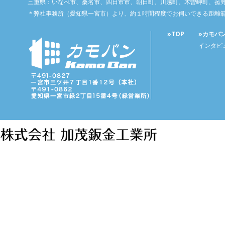
三重県：いなべ市、桑名市、四日市市、朝日町、川越町、木曽岬町、菰
＊弊社事務所（愛知県一宮市）より、約１時間程度でお伺いできる距離
»TOP
»カモバ
インタビ