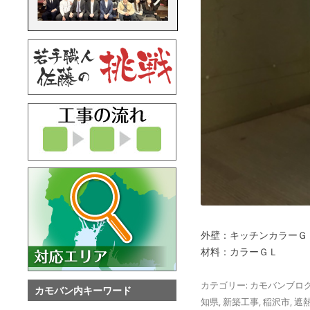
外壁：キッチンカラーＧ
材料：カラーＧＬ
カテゴリー:
カモバンブロ
カモバン内キーワード
知県
,
新築工事
,
稲沢市
,
遮