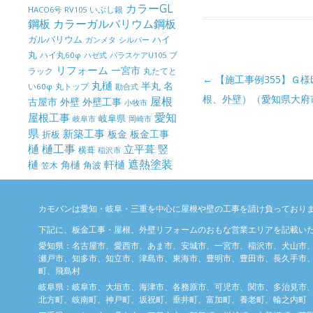
カラーGL
いぶし銀
HACO6号
RV105
鋼板
カラーガルバリウム鋼板
ガルバリウム
ハイ
ガンメタ
シルバー
丸
ハイ丸60φ
パラスケアU105
ブ
ハゼ式
リフォーム
一宮市
ラック
丸たてと
投稿ナビゲーション
←
【施工事例355】Ｇ
丸樋
半丸
名
丸トップ
い60φ
勘合式
根、外壁）（愛知県大府
屋根
古屋市
外壁
外壁工事
小牧市
屋根工事
愛知
岐阜県
岐阜市
岡崎市
県
新築工事
板金
板金工事
折板
樋
樋工事
竪
立平葺
横葺
稲沢市
樋
遮熱塗装
軒樋
角樋
角波
笠木
カモバンは愛知・岐阜・三重を中心に屋根や壁の工事を請け負っており
下記に、板金工事・屋根、外壁リフォームのおもな営業エリアを記載い
愛知県：名古屋市、愛西市、あま市、安城市、一宮市、稲沢市、犬山市
瀬戸市、知多市、知立市、津島市、東海市、豊明市、豊田市、長久手市、
町、飛島村
岐阜県：岐阜市、大垣市、海津市、各務原市、可児市、関市、多治見市
北方町、岐南町、神戸町、坂祝町、垂井町、富加町、養老町、輪之内町