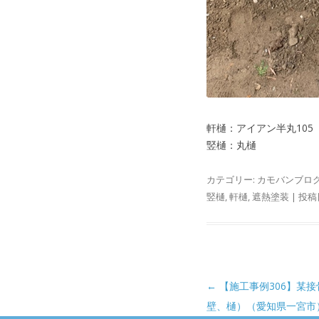
軒樋：アイアン半丸105
竪樋：丸樋
カテゴリー:
カモバンブロ
竪樋
,
軒樋
,
遮熱塗装
| 投稿
投稿ナビゲーション
←
【施工事例306】某
壁、樋）（愛知県一宮市