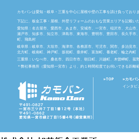
カモバンは愛知・岐阜・三重を中心に屋根や壁の工事を請け負っており
下記に、板金工事・屋根、外壁リフォームのおもな営業エリアを記載い
愛知県：名古屋市、愛西市、あま市、安城市、一宮市、稲沢市、犬山市
瀬戸市、知多市、知立市、津島市、東海市、豊明市、豊田市、長久手市、
町、飛島村
岐阜県：岐阜市、大垣市、海津市、各務原市、可児市、関市、多治見市
北方町、岐南町、神戸町、坂祝町、垂井町、富加町、養老町、輪之内町
三重県：いなべ市、桑名市、四日市市、朝日町、川越町、木曽岬町、菰
＊弊社事務所（愛知県一宮市）より、約１時間程度でお伺いできる距離
»TOP
»カモバ
インタビ