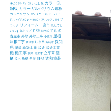
カラーGL
いぶし銀
HACO6号
RV105
鋼板
カラーガルバリウム鋼板
ガルバリウム
ハイ
ガンメタ
シルバー
丸
ハイ丸60φ
パラスケアU105
ブ
ハゼ式
リフォーム
一宮市
ラック
丸たてと
丸樋
半丸
名
丸トップ
い60φ
勘合式
屋根
古屋市
外壁
外壁工事
小牧市
屋根工事
愛知
岐阜県
岐阜市
岡崎市
県
新築工事
板金
板金工事
折板
樋
樋工事
竪
立平葺
横葺
稲沢市
樋
遮熱塗装
軒樋
角樋
角波
笠木