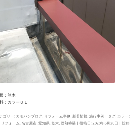
根：笠木
料：カラーＧＬ
テゴリー:
カモバンブログ
,
リフォーム事例
,
新着情報
,
施行事例
| タグ:
カラー
,
リフォーム
,
名古屋市
,
愛知県
,
笠木
,
遮熱塗装
| 投稿日:
2020年6月30日
|
投稿