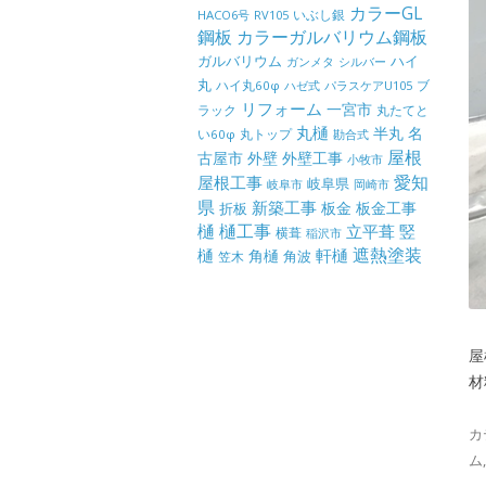
カラーGL
いぶし銀
HACO6号
RV105
鋼板
カラーガルバリウム鋼板
ガルバリウム
ハイ
ガンメタ
シルバー
丸
ハイ丸60φ
パラスケアU105
ブ
ハゼ式
リフォーム
一宮市
ラック
丸たてと
丸樋
半丸
名
丸トップ
い60φ
勘合式
屋根
古屋市
外壁
外壁工事
小牧市
屋根工事
愛知
岐阜県
岐阜市
岡崎市
県
新築工事
板金
板金工事
折板
樋
樋工事
竪
立平葺
横葺
稲沢市
樋
遮熱塗装
軒樋
角樋
角波
笠木
屋
材
カ
ム