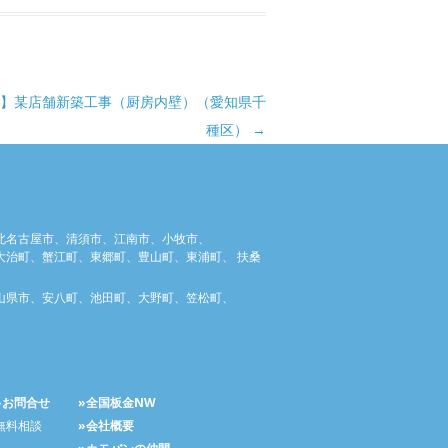
1】某店舗新築工事（厨房内壁）（愛知県千
種区）
→
北名古屋市、清須市、江南市、小牧市、
治町、蟹江町、東郷町、豊山町、東浦町、 扶桑
山県市、安八町、池田町、大野町、笠松町、
»お問合せ
»全国板金NW
無料相談
»会社概要