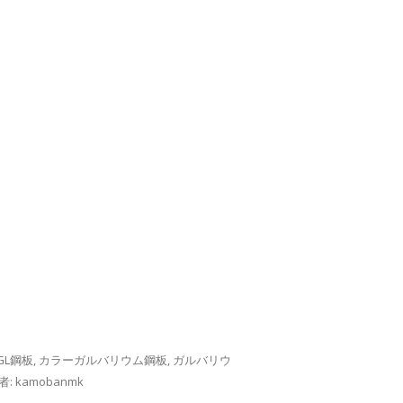
GL鋼板
,
カラーガルバリウム鋼板
,
ガルバリウ
者:
kamobanmk