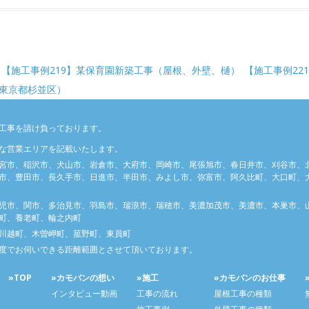
稿ナビゲーション
【施工事例219】某保育園新築工事（屋根、外壁、樋）
【施工事例22
東京都杉並区）
工事を請け負っております。
な営業エリアを記載いたします。
宮市、稲沢市、犬山市、岩倉市、大府市、岡崎市、尾張旭市、春日井市、刈谷市、
市、豊田市、長久手市、日進市、半田市、みよし市、弥富市、阿久比町、大口町、大
児市、関市、多治見市、羽島市、瑞浪市、瑞穂市、美濃加茂市、美濃市、本巣市、
町、養老町、輪之内町
川越町、木曽岬町、菰野町、東員町
度でお伺いできる距離範囲とさせて頂いております。
»TOP
»カモバンの想い
»施工
»カモバンのお仕事
インタビュー動画
工事の流れ
屋根工事の種類