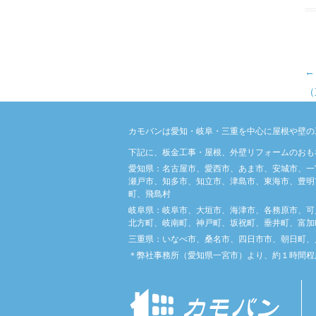
投
←
（
カモバンは愛知・岐阜・三重を中心に屋根や壁の
下記に、板金工事・屋根、外壁リフォームのおも
愛知県：名古屋市、愛西市、あま市、安城市、一
瀬戸市、知多市、知立市、津島市、東海市、豊明
町、飛島村
岐阜県：岐阜市、大垣市、海津市、各務原市、可
北方町、岐南町、神戸町、坂祝町、垂井町、富加
三重県：いなべ市、桑名市、四日市市、朝日町、
＊弊社事務所（愛知県一宮市）より、約１時間程