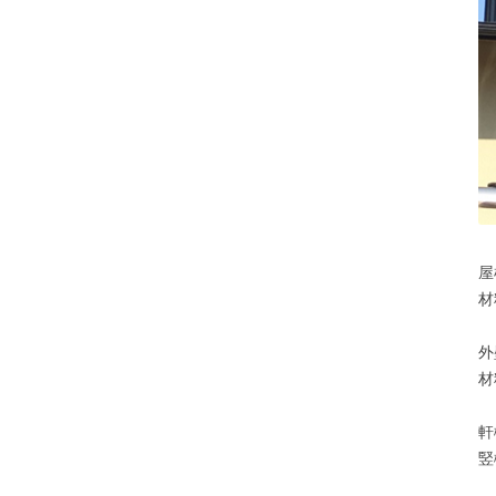
屋
材
外
材
軒
竪