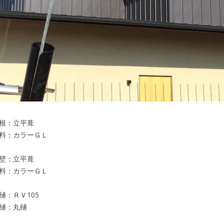
根：立平葺
料：カラーＧＬ
壁：立平葺
料：カラーＧＬ
樋：ＲＶ105
樋：丸樋