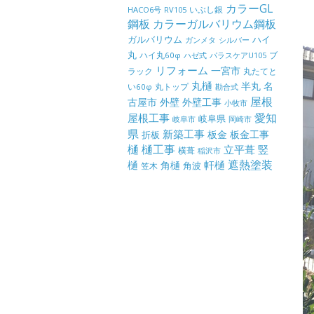
カラーGL
いぶし銀
HACO6号
RV105
鋼板
カラーガルバリウム鋼板
ガルバリウム
ハイ
ガンメタ
シルバー
丸
ハイ丸60φ
パラスケアU105
ブ
ハゼ式
リフォーム
一宮市
ラック
丸たてと
丸樋
半丸
名
丸トップ
い60φ
勘合式
屋根
古屋市
外壁
外壁工事
小牧市
屋根工事
愛知
岐阜県
岐阜市
岡崎市
県
新築工事
板金
板金工事
折板
樋
樋工事
竪
立平葺
横葺
稲沢市
樋
遮熱塗装
軒樋
角樋
角波
笠木