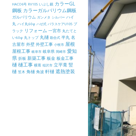
カラーGL
いぶし銀
HACO6号
RV105
鋼板
カラーガルバリウム鋼板
ガルバリウム
ハイ
ガンメタ
シルバー
丸
ハイ丸60φ
パラスケアU105
ブ
ハゼ式
リフォーム
一宮市
ラック
丸たてと
丸樋
半丸
名
丸トップ
い60φ
勘合式
屋根
古屋市
外壁
外壁工事
小牧市
屋根工事
愛知
岐阜県
岐阜市
岡崎市
県
新築工事
板金
板金工事
折板
樋
樋工事
竪
立平葺
横葺
稲沢市
樋
遮熱塗装
軒樋
角樋
角波
笠木