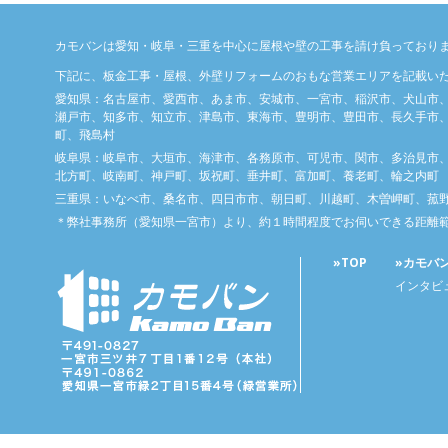
カモバンは愛知・岐阜・三重を中心に屋根や壁の工事を請け負っており
下記に、板金工事・屋根、外壁リフォームのおもな営業エリアを記載い
愛知県：名古屋市、愛西市、あま市、安城市、一宮市、稲沢市、犬山市
瀬戸市、知多市、知立市、津島市、東海市、豊明市、豊田市、長久手市、
町、飛島村
岐阜県：岐阜市、大垣市、海津市、各務原市、可児市、関市、多治見市
北方町、岐南町、神戸町、坂祝町、垂井町、富加町、養老町、輪之内町
三重県：いなべ市、桑名市、四日市市、朝日町、川越町、木曽岬町、菰
＊弊社事務所（愛知県一宮市）より、約１時間程度でお伺いできる距離
»TOP
»カモバ
インタビ