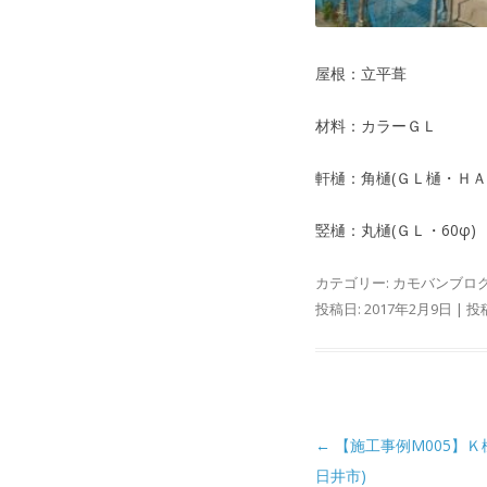
屋根：立平葺
材料：カラーＧＬ
軒樋：角樋(ＧＬ樋・ＨＡ
竪樋：丸樋(ＧＬ・60φ)
カテゴリー:
カモバンブロ
投稿日:
2017年2月9日
|
投
投稿ナビゲーション
←
【施工事例M005】Ｋ
日井市)