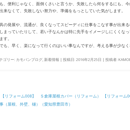
も、便利じゃなく、面倒くさいと言うか、失敗したら何をするにも、今
出来なくて、失敗しない努力や、準備をもっとしていた気がします。
具の発展や、流通が、良くなってスピーディに仕事をこなす事が出来る
しまっていたりして、若い子なんかは特に先手をイメージしにくくなっ
ます。
でも、早く、楽になって行くのはいい事なんですが、考える事が少なくな
テゴリー:
カモバンブログ
,
新着情報
| 投稿日:
2016年2月25日
|
投稿者:
KAMO
稿ナビゲーション
【リフォーム008】 Ｓ倉庫屋根カバー（リフォーム）
【リフォーム0
事（屋根、外壁、樋）（愛知県豊田市）