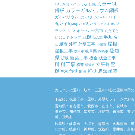
カラーGL
いぶし銀
HACO6号
RV105
鋼板
カラーガルバリウム鋼板
ガルバリウム
ハイ
ガンメタ
シルバー
丸
ハイ丸60φ
パラスケアU105
ブ
ハゼ式
リフォーム
一宮市
ラック
丸たてと
丸樋
半丸
名
丸トップ
い60φ
勘合式
屋根
古屋市
外壁
外壁工事
小牧市
屋根工事
愛知
岐阜県
岐阜市
岡崎市
県
新築工事
板金
板金工事
折板
樋
樋工事
竪
立平葺
横葺
稲沢市
樋
遮熱塗装
軒樋
角樋
角波
笠木
カモバンは愛知・岐阜・三重を中心に屋根や壁の
下記に、板金工事・屋根、外壁リフォームのおも
愛知県：名古屋市、愛西市、あま市、安城市、一
瀬戸市、知多市、知立市、津島市、東海市、豊明
町、飛島村
岐阜県：岐阜市、大垣市、海津市、各務原市、可
北方町、岐南町、神戸町、坂祝町、垂井町、富加