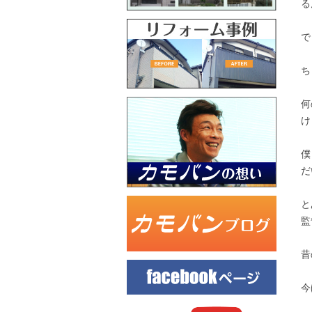
る
で
ち
何
け
僕
だ
と
監
昔
今