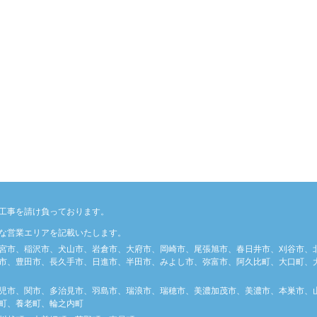
工事を請け負っております。
な営業エリアを記載いたします。
宮市、稲沢市、犬山市、岩倉市、大府市、岡崎市、尾張旭市、春日井市、刈谷市、
市、豊田市、長久手市、日進市、半田市、みよし市、弥富市、阿久比町、大口町、大
児市、関市、多治見市、羽島市、瑞浪市、瑞穂市、美濃加茂市、美濃市、本巣市、
町、養老町、輪之内町