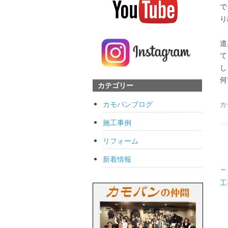
で
り
道
て
し
何
カテゴリー
カモバンブログ
カ
施工事例
リフォーム
新着情報
投
←
工